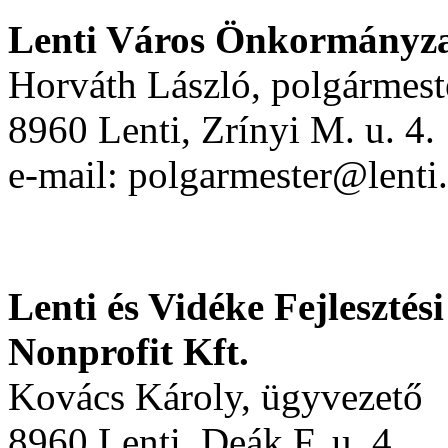
Lenti Város Önkormányz
Horváth László, polgármest
8960 Lenti, Zrínyi M. u. 4.
e-mail: polgarmester@lenti
Lenti és Vidéke Fejleszté
Nonprofit Kft.
Kovács Károly, ügyvezető
8960 Lenti, Deák F. u. 4.