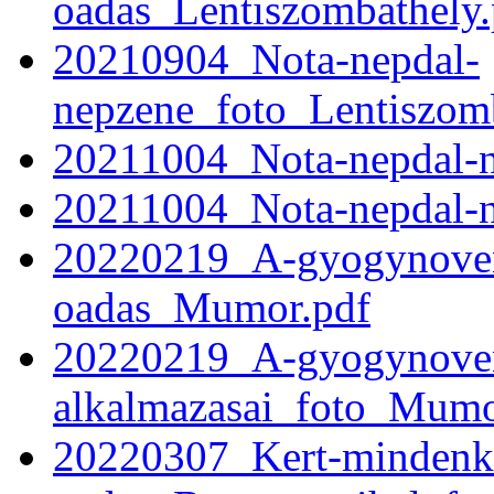
oadas_Lentiszombathely.
20210904_Nota-nepdal-
nepzene_foto_Lentiszomb
20211004_Nota-nepdal-n
20211004_Nota-nepdal-n
20220219_A-gyogynoven
oadas_Mumor.pdf
20220219_A-gyogynove
alkalmazasai_foto_Mumo
20220307_Kert-mindenk